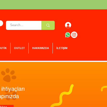
Giriş
BUTİK
OUTLET
HAKKIMIZDA
İLETİŞİM
ihtiyaçları
apınızda