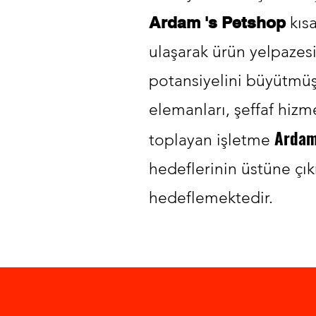
Ardam 's Petshop
kısa
ulaşarak ürün yelpazes
potansiyelini büyütmüşt
elemanları, şeffaf hizme
Ardam'
toplayan işletme
hedeflerinin üstüne çı
hedeflemektedir.