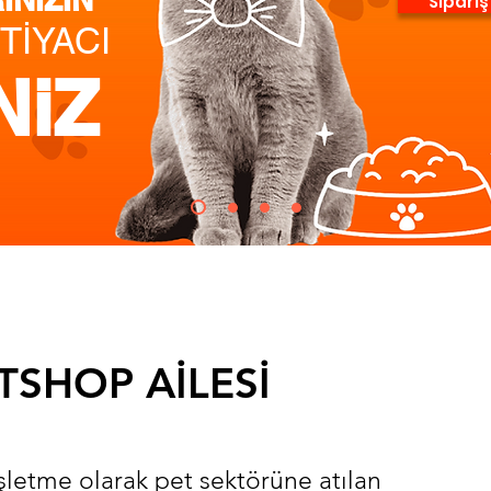
Sipariş
TİYACI
NiZ
TSHOP AİLESİ
işletme olarak pet sektörüne atılan