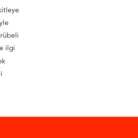
kitleye
yle
crübeli
e ilgi
ek
i