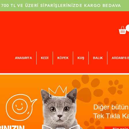
700 TL VE ÜZERİ SİPARİŞLERİNİZDE KARGO BEDAVA
ANASAYFA
KEDİ
KÖPEK
KUŞ
BALIK
ARDAM'S 
Diğer bütün 
Tek Tıkla K
INIZIN